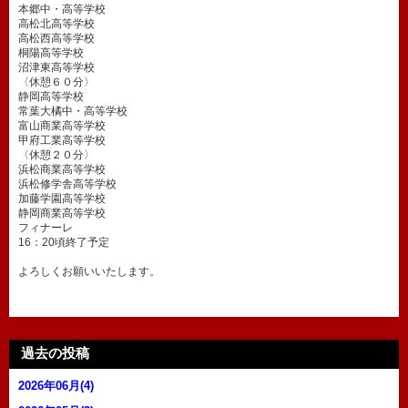
本郷中・高等学校
高松北高等学校
高松西高等学校
桐陽高等学校
沼津東高等学校
〈休憩６０分〉
静岡高等学校
常葉大橘中・高等学校
富山商業高等学校
甲府工業高等学校
〈休憩２０分〉
浜松商業高等学校
浜松修学舎高等学校
加藤学園高等学校
静岡商業高等学校
フィナーレ
16：20頃終了予定
よろしくお願いいたします。
過去の投稿
2026年06月(4)